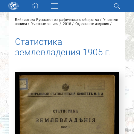
Skip navigation
Библиотека Русского географического общества
Учетные
Разделы и коллекции
записи
Учетные записи
2018
Отдельные издания
Статистика
Электронный каталог
землевладения 1905 г.
Новости
Найти
О нас
Контакты
Партнеры