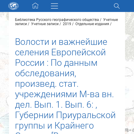
Skip navigation
Библиотека Русского географического общества
Учетные
Разделы и коллекции
записи
Учетные записи
2019
Отдельные издания
Волости и важнейшие
Электронный каталог
селения Европейской
Новости
России : По данным
обследования,
Найти
О нас
произвед. стат.
учреждениями М-ва вн.
Контакты
дел. Вып. 1. Вып. 6: ,
Губернии Приуральской
Партнеры
группы и Крайнего