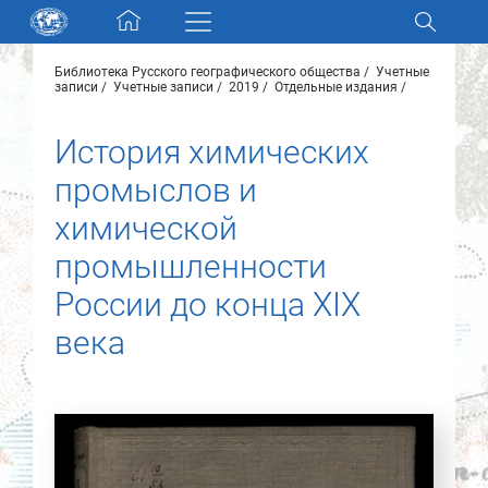
Skip navigation
Библиотека Русского географического общества
Учетные
Разделы и коллекции
записи
Учетные записи
2019
Отдельные издания
История химических
Электронный каталог
промыслов и
Новости
химической
промышленности
Найти
О нас
России до конца XIX
века
Контакты
Партнеры