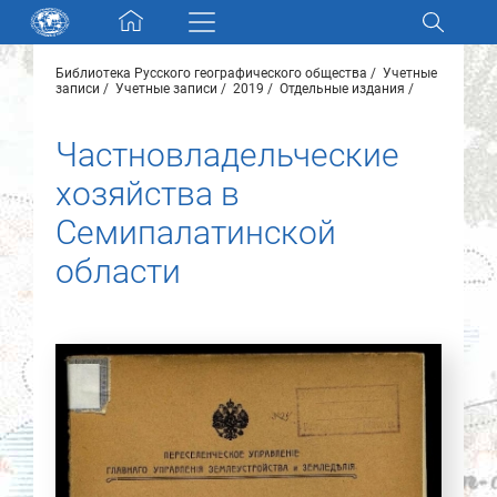
Skip navigation
Библиотека Русского географического общества
Учетные
Разделы и коллекции
записи
Учетные записи
2019
Отдельные издания
Частновладельческие
Электронный каталог
хозяйства в
Новости
Семипалатинской
области
Найти
О нас
Контакты
Партнеры