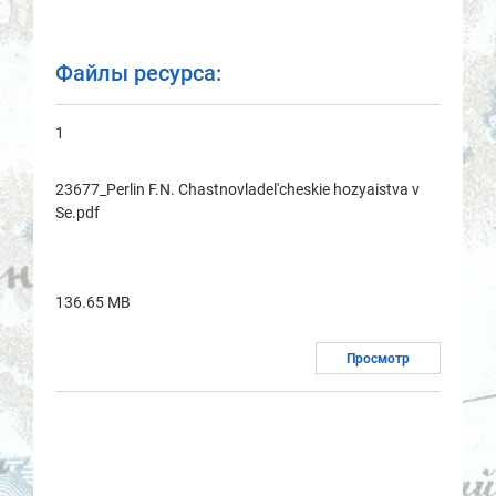
Файлы ресурса:
1
23677_Perlin F.N. Chastnovladel'cheskie hozyaistva v
Se.pdf
136.65 MB
Просмотр