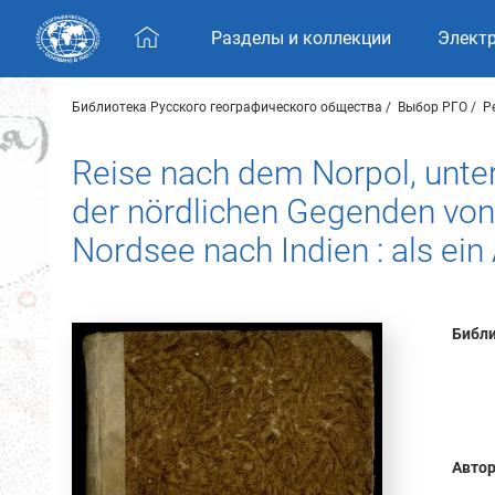
Skip navigation
Разделы и коллекции
Элект
Библиотека Русского географического общества
Выбор РГО
Р
Reise nach dem Norpol, unte
der nördlichen Gegenden vo
Nordsee nach Indien : als ei
Библи
Автор