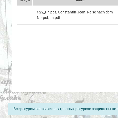
№ п/п
Файл
1
r-22_Phipps, Constantin-Jean. Reise nach dem
Norpol, un.pdf
Все ресурсы в архиве электронных ресурсов защищены авт