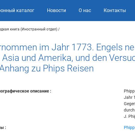
ронный каталог
Новости
О нас
Контакты
едкая книга (Иностранный отдел)
rnommen im Jahr 1773. Engels neu
n Asia und Amerika, und den Versu
n Anhang zu Phips Reisen
ографическое описание :
Phipp
Jahr 1
Gegen
durch 
J. Phi
ы :
Phipp