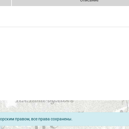
Описание
орским правом, все права сохранены.