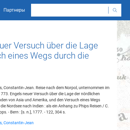
Партнеры
er Versuch über die Lage
ch eines Wegs durch die
s, Constantin-Jean. Reise nach dem Norpol, unternommen im
773. Engels neuer Versuch über die Lage der nördlichen
den von Asia und Amerika, und den Versuch eines Wegs
die Nordsee nach Indien : als ein Anhang zu Phips Reisen / C.
pps. - Bern : [s. n.], 1777. - 122, 304 s.
s, Constantin-Jean