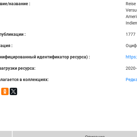
вие/название :
Reise
Versu
Ameri
Indien
публикации :
1777
ация :
Оциф
Унифицированный идентификатор ресурса) :
https
загрузки ресурса:
2020-
лагается в коллекциях:
Редка