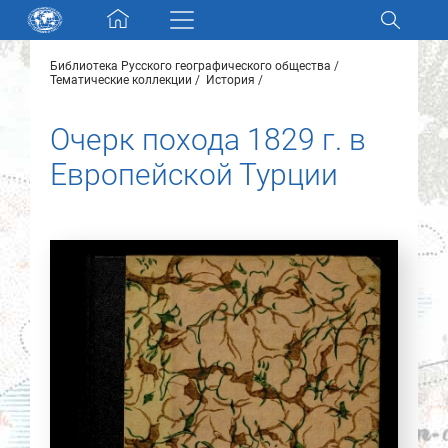
Skip navigation
Библиотека Русского географического общества
Разделы и коллекции
Тематические коллекции
История
Очерк похода 1829 г. в
Электронный каталог
Европейской Турции
Новости
Найти
О нас
Контакты
Партнеры