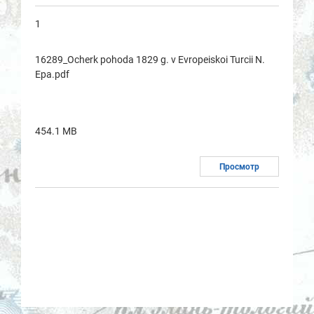
1
16289_Ocherk pohoda 1829 g. v Evropeiskoi Turcii N.
Epa.pdf
454.1 MB
Просмотр