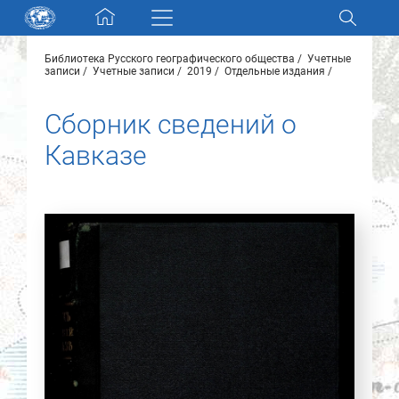
Skip navigation
Библиотека Русского географического общества
Учетные
Разделы и коллекции
записи
Учетные записи
2019
Отдельные издания
Сборник сведений о
Электронный каталог
Кавказе
Новости
Найти
О нас
Контакты
Партнеры