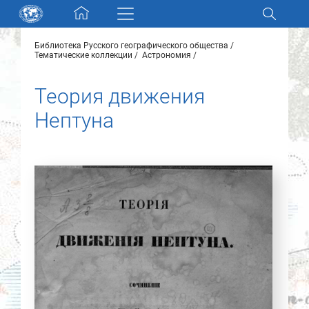
Skip navigation
Библиотека Русского географического общества
Разделы и коллекции
Тематические коллекции
Астрономия
Теория движения
Электронный каталог
Нептуна
Новости
Найти
О нас
Контакты
Партнеры