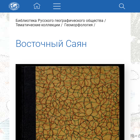
Skip navigation
Библиотека Русского географического общества
Разделы и коллекции
Тематические коллекции
Геоморфология
Восточный Саян
Электронный каталог
Новости
Найти
О нас
Контакты
Партнеры