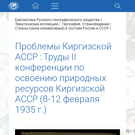
Skip navigation
Библиотека Русского географического общества
Разделы и коллекции
Тематические коллекции
География. Страноведение
Страны (ныне независимые) в составе России и СССР
Электронный каталог
Проблемы Киргизской
АССР : Труды II
Новости
конференции по
Найти
освоению природных
О нас
ресурсов Киргизской
АССР (8-12 февраля
Контакты
1935 г.)
Партнеры