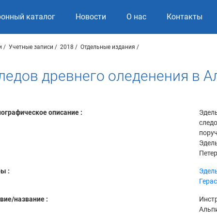
ронный каталог
Новости
О нас
Контакты
и
Учетные записи
2018
Отдельные издания
ледов древнего оледенения в А
ографическое описание :
Эдель
следо
поруч
Эдель
Петерб
ы :
Эдель
Герас
вие/название :
Инстр
Альп