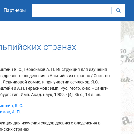
Партнеры
льпийских странах
штейн Я. С., Герасимов А. П. Инструкция для изучения
в древнего оледенения в Альпийских странах / Сост. по
. Ледниковой комис. и при участии ее членов, Я.С.
штейн и А.П. Герасимов ; Имп. Рус. геогр. о-во. - Санкт-
ург : тип. Имп. Акад. наук, 1909. - [4], 36 с., 14 л. ил.
штейн, Я. С.
имов, А. П.
укция для изучения следов древнего оледенения в
ийских странах