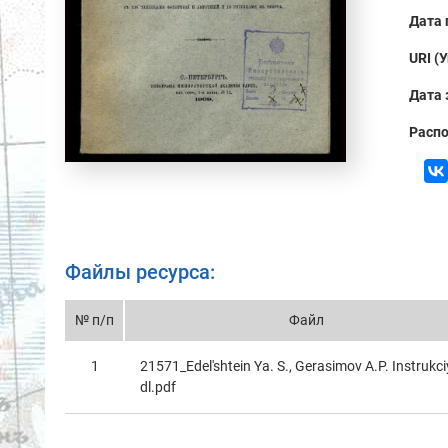
Дата 
URI (
Дата 
Распо
Файлы ресурса:
№ п/п
Файл
1
21571_Edel'shtein Ya. S., Gerasimov A.P. Instrukc
dl.pdf