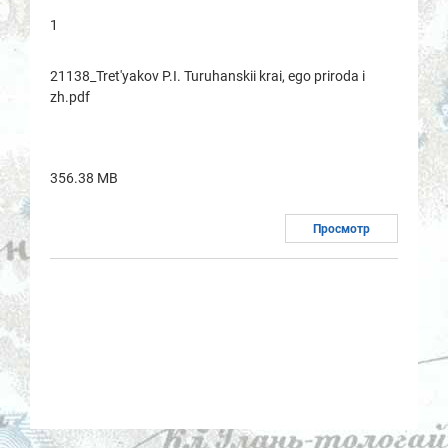
1
21138_Tret'yakov P.I. Turuhanskii krai, ego priroda i
zh.pdf
356.38 MB
Просмотр