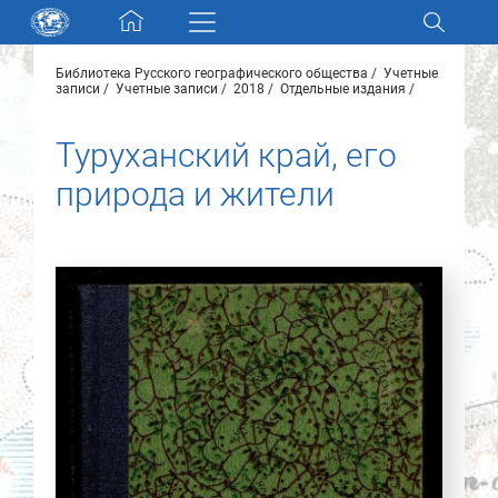
Skip navigation
Библиотека Русского географического общества
Учетные
Разделы и коллекции
записи
Учетные записи
2018
Отдельные издания
Туруханский край, его
Электронный каталог
природа и жители
Новости
Найти
О нас
Контакты
Партнеры