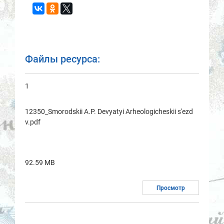
Файлы ресурса:
1
12350_Smorodskii A.P. Devyatyi Arheologicheskii s'ezd
v.pdf
92.59 MB
Просмотр