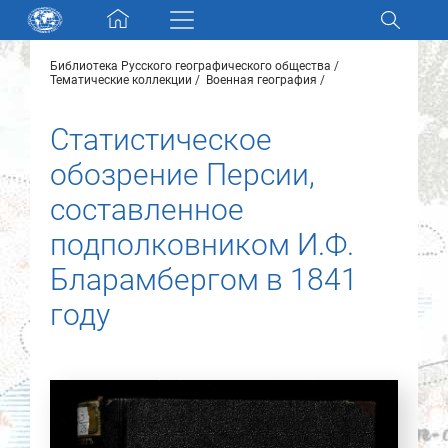
Skip navigation
Библиотека Русского географического общества
Разделы и коллекции
Тематические коллекции
Военная география
Статистическое
Электронный каталог
обозрение Персии,
Новости
составленное
подполковником И.Ф.
Найти
О нас
Бларамбергом в 1841
году
Контакты
Партнеры