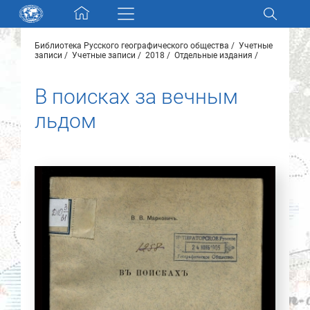
Skip navigation
Библиотека Русского географического общества
Учетные
Разделы и коллекции
записи
Учетные записи
2018
Отдельные издания
В поисках за вечным
Электронный каталог
льдом
Новости
Найти
О нас
Контакты
Партнеры