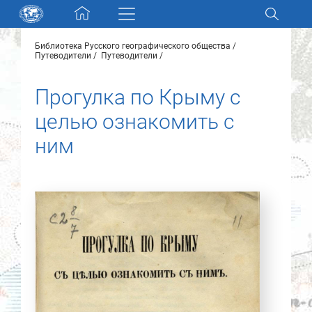
Skip navigation
Библиотека Русского географического общества
Разделы и коллекции
Путеводители
Путеводители
Прогулка по Крыму с
Электронный каталог
целью ознакомить с
Новости
ним
Найти
О нас
Контакты
Партнеры