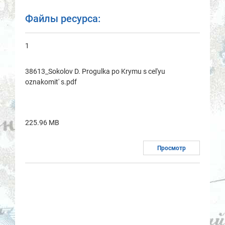
Файлы ресурса:
1
38613_Sokolov D. Progulka po Krymu s cel'yu
oznakomit' s.pdf
225.96 MB
Просмотр