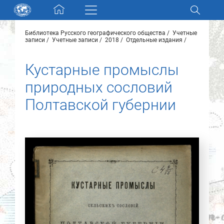
Skip navigation
Библиотека Русского географического общества
Учетные
Разделы и коллекции
записи
Учетные записи
2018
Отдельные издания
Кустарные промыслы
Электронный каталог
природных сословий
Новости
Полтавской губернии
Найти
О нас
Контакты
Партнеры