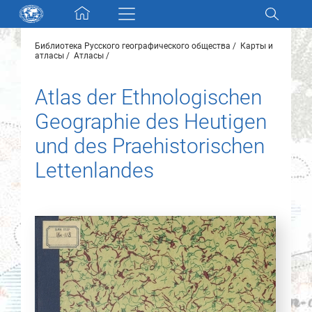
Skip navigation
Библиотека Русского географического общества
Карты и
Разделы и коллекции
атласы
Атласы
Atlas der Ethnologischen
Электронный каталог
Geographie des Heutigen
Новости
und des Praehistorischen
Lettenlandes
Найти
О нас
Контакты
Партнеры