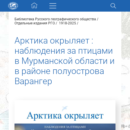
Skip navigation
Библиотека Русского географического общества
Разделы и коллекции
Отдельные издания РГО
1918-2025
Арктика окрыляет :
Электронный каталог
наблюдения за птицами
Новости
в Мурманской области и
в районе полуострова
Найти
О нас
Варангер
Контакты
Партнеры