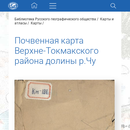
Skip navigation
Библиотека Русского географического общества
Карты и
Разделы и коллекции
атласы
Карты
Почвенная карта
Электронный каталог
Верхне-Токмакского
Новости
района долины р.Чу
Найти
О нас
Контакты
Партнеры