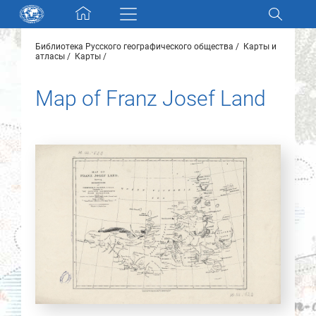
Skip navigation
Библиотека Русского географического общества
Карты и
Разделы и коллекции
атласы
Карты
Map of Franz Josef Land
Электронный каталог
Новости
Найти
О нас
Контакты
Партнеры