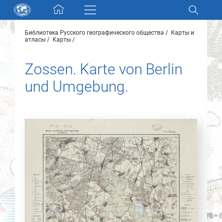
Skip navigation
Библиотека Русского географического общества
Карты и
Разделы и коллекции
атласы
Карты
Zossen. Karte von Berlin
Электронный каталог
und Umgebung.
Новости
Найти
О нас
Контакты
Партнеры