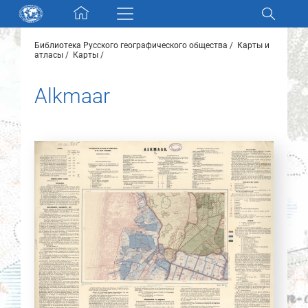
Skip navigation
Библиотека Русского географического общества
Карты и
Разделы и коллекции
атласы
Карты
Alkmaar
Электронный каталог
Новости
Найти
О нас
Контакты
Партнеры