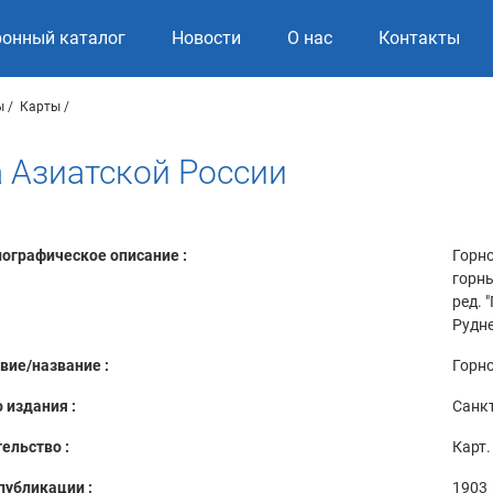
ронный каталог
Новости
О нас
Контакты
ы
Карты
 Азиатской России
ографическое описание :
Горно
горны
ред. 
Рудне
вие/название :
Горн
 издания :
Санкт
ельство :
Карт.
публикации :
1903