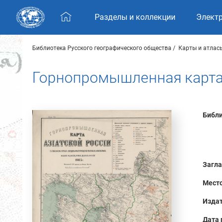
Skip navigation
Разделы и коллекции
Элект
Библиотека Русского географического общества
Карты и атлас
Горнопромышленная карта
Библи
Загла
Место
Издат
Дата 