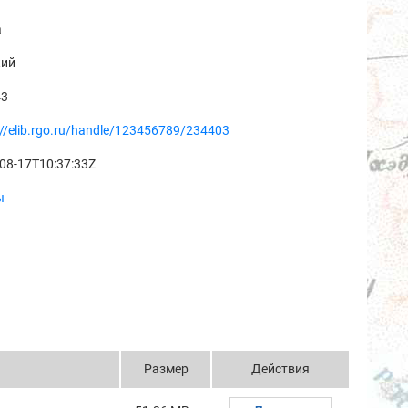
а
кий
3
://elib.rgo.ru/handle/123456789/234403
08-17T10:37:33Z
ы
Размер
Действия