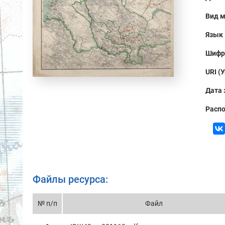
Вид м
Язык 
Шифр
URI (
Дата 
Распо
Файлы ресурса:
№ п/п
Файл