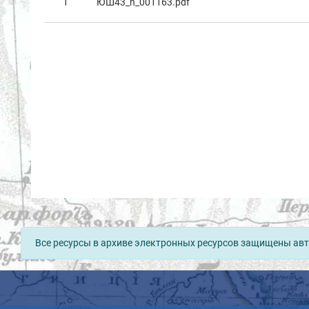
1
ЮШ43_n_001163.pdf
Все ресурсы в архиве электронных ресурсов защищены авт