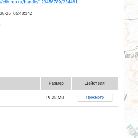
://elib.rgo.ru/handle/123456789/234481
08-26T06:48:34Z
ы
Размер
Действия
19.28 MB
Просмотр