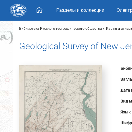
Skip navigation
Разделы и коллекции
Элект
Библиотека Русского географического общества
Карты и атлас
Geological Survey of New Je
Библи
Загла
Дата 
Вид м
Язык 
Шифр