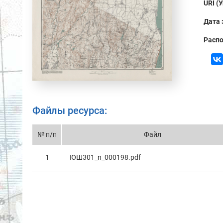
URI (
Дата 
Распо
Файлы ресурса:
№ п/п
Файл
1
ЮШ301_n_000198.pdf