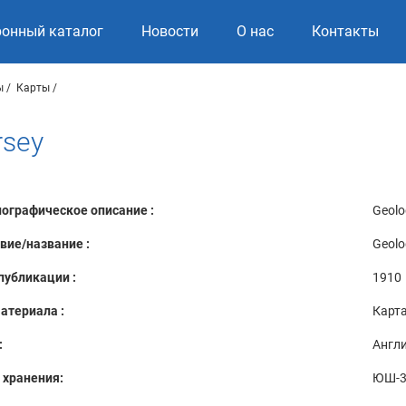
ронный каталог
Новости
О нас
Контакты
ы
Карты
rsey
ографическое описание :
Geolo
вие/название :
Geolo
публикации :
1910
атериала :
Карт
:
Англ
 хранения:
ЮШ-3