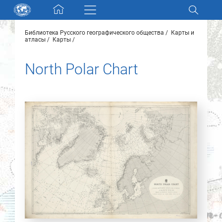
Skip navigation
Библиотека Русского географического общества
Карты и
Разделы и коллекции
атласы
Карты
North Polar Chart
Электронный каталог
Новости
Найти
О нас
Контакты
Партнеры