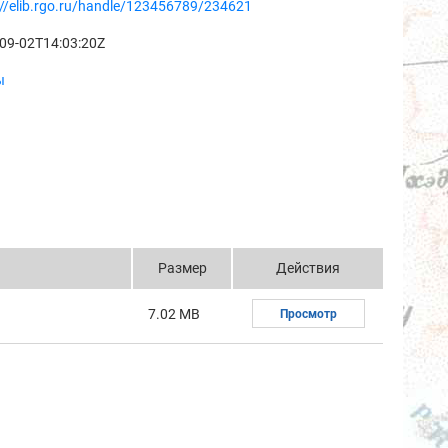
://elib.rgo.ru/handle/123456789/234621
09-02T14:03:20Z
ы
Размер
Действия
7.02 MB
Просмотр