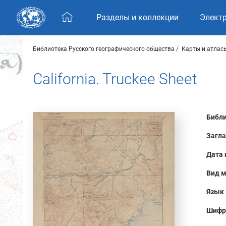
Skip navigation
Разделы и коллекции
Элект
Библиотека Русского географического общества
Карты и атлас
California. Truckee Sheet
Библи
Загла
Дата 
Вид м
Язык 
Шифр