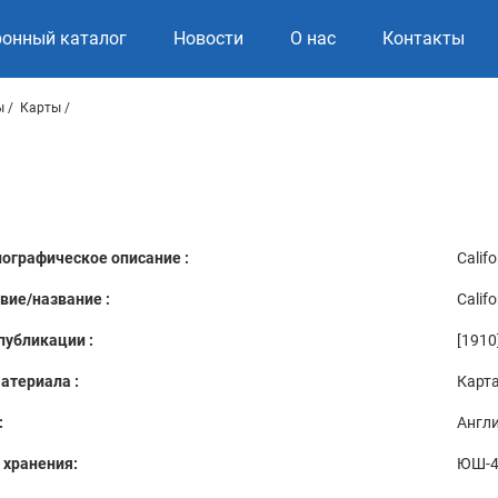
ронный каталог
Новости
О нас
Контакты
ы
Карты
ографическое описание :
Califo
вие/название :
Califo
публикации :
[1910
атериала :
Карт
:
Англ
 хранения:
ЮШ-4