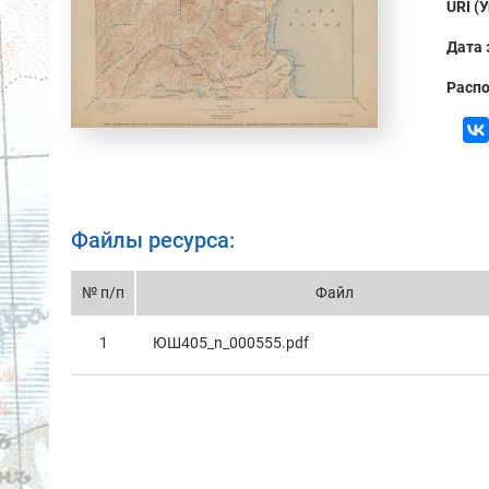
URI (
Дата 
Распо
Файлы ресурса:
№ п/п
Файл
1
ЮШ405_n_000555.pdf