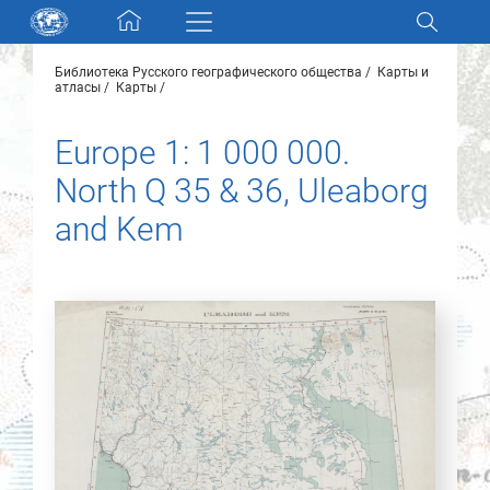
Skip navigation
Библиотека Русского географического общества
Карты и
Разделы и коллекции
атласы
Карты
Europe 1: 1 000 000.
Электронный каталог
North Q 35 & 36, Uleaborg
Новости
and Kem
Найти
О нас
Контакты
Партнеры