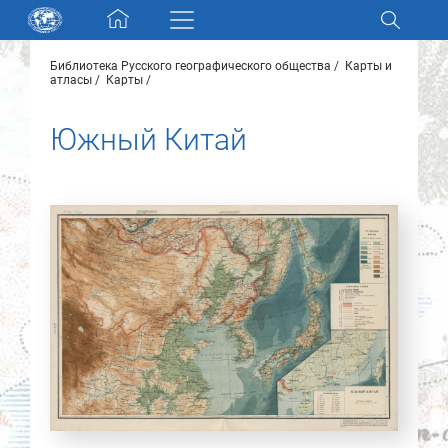
Skip navigation
Библиотека Русского географического общества
Карты и
Разделы и коллекции
атласы
Карты
Южный Китай
Электронный каталог
Новости
Найти
О нас
Контакты
Партнеры