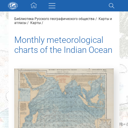
Skip navigation
Библиотека Русского географического общества
Карты и
Разделы и коллекции
атласы
Карты
Monthly meteorological
Электронный каталог
charts of the Indian Ocean
Новости
Найти
О нас
Контакты
Партнеры