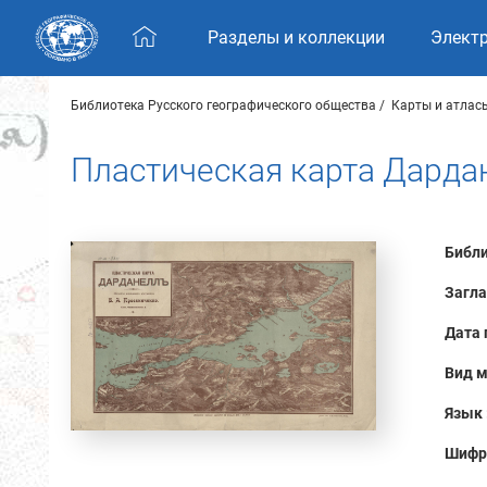
Skip navigation
Разделы и коллекции
Элект
Библиотека Русского географического общества
Карты и атлас
Пластическая карта Дарда
Библи
Загла
Дата 
Вид м
Язык 
Шифр