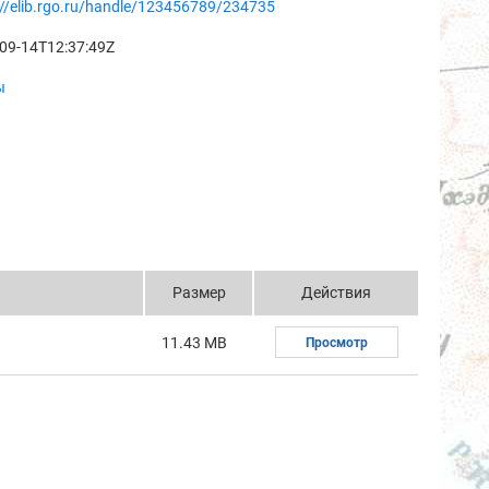
://elib.rgo.ru/handle/123456789/234735
09-14T12:37:49Z
ы
Размер
Действия
11.43 MB
Просмотр