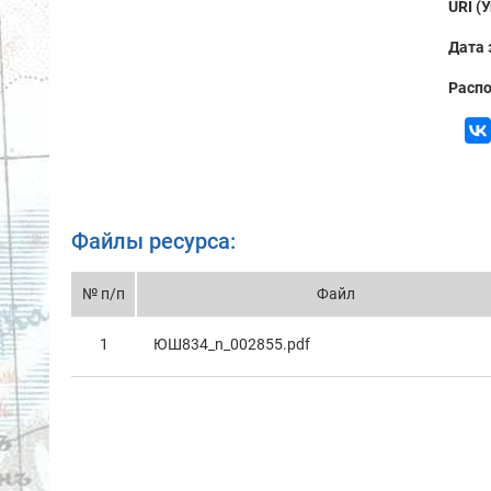
URI (
Дата 
Распо
Файлы ресурса:
№ п/п
Файл
1
ЮШ834_n_002855.pdf