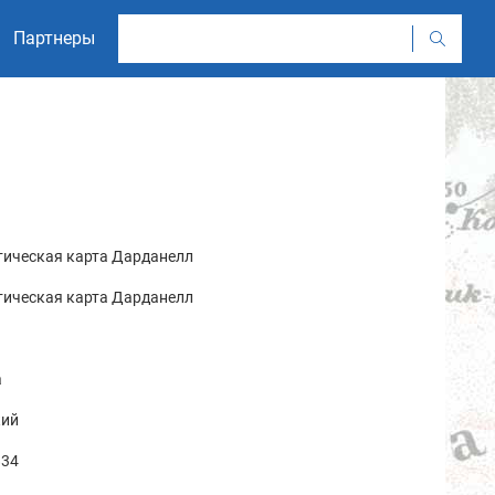
Партнеры
тическая карта Дарданелл
тическая карта Дарданелл
а
кий
34