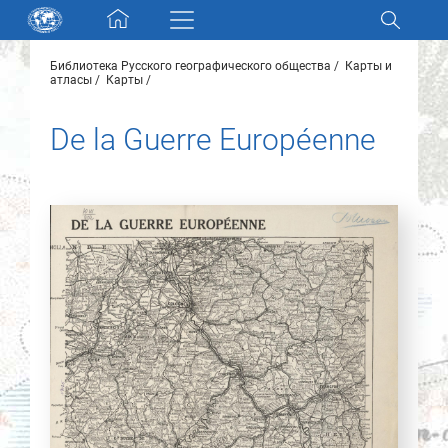
Skip navigation
Библиотека Русского географического общества
Карты и
Разделы и коллекции
атласы
Карты
De la Guerre Européenne
Электронный каталог
Новости
Найти
О нас
Контакты
Партнеры