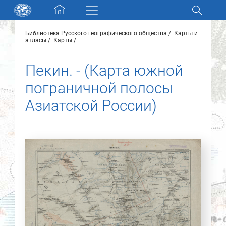
Skip navigation
Библиотека Русского географического общества
Карты и
Разделы и коллекции
атласы
Карты
Пекин. - (Карта южной
Электронный каталог
пограничной полосы
Новости
Азиатской России)
Найти
О нас
Контакты
Партнеры