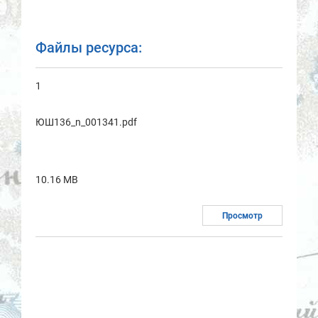
Файлы ресурса:
1
ЮШ136_n_001341.pdf
10.16 MB
Просмотр