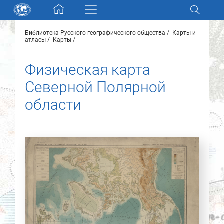
Skip navigation
Библиотека Русского географического общества
Карты и
Разделы и коллекции
атласы
Карты
Физическая карта
Электронный каталог
Северной Полярной
Новости
области
Найти
О нас
Контакты
Партнеры