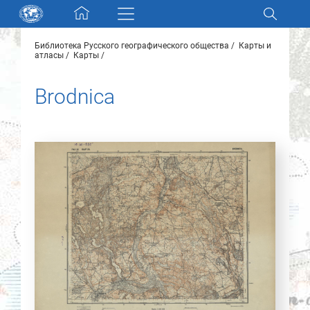
Skip navigation
Библиотека Русского географического общества
Карты и
Разделы и коллекции
атласы
Карты
Brodnica
Электронный каталог
Новости
Найти
О нас
Контакты
Партнеры