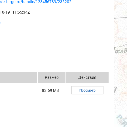
://elib.rgo.ru/handle/123456789/235202
10-19T11:55:34Z
ы
Размер
Действия
83.69 MB
Просмотр