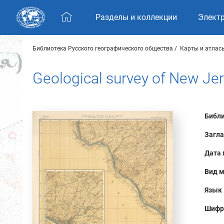
Skip navigation
Разделы и коллекции
Элект
Библиотека Русского географического общества
Карты и атлас
Geological survey of New Je
Библи
Загла
Дата 
Вид м
Язык 
Шифр