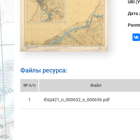
URI (
Дата 
Распо
Файлы ресурса:
№ п/п
Файл
1
ЮШ421_n_000652_n_000656.pdf