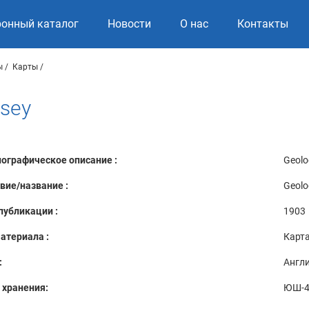
ронный каталог
Новости
О нас
Контакты
ы
Карты
rsey
ографическое описание :
Geolo
вие/название :
Geolo
публикации :
1903
атериала :
Карт
:
Англ
 хранения:
ЮШ-4