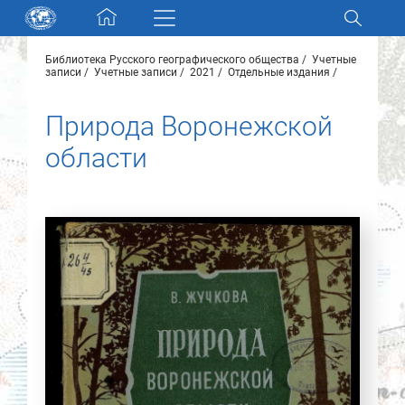
Skip navigation
Библиотека Русского географического общества
Учетные
Разделы и коллекции
записи
Учетные записи
2021
Отдельные издания
Природа Воронежской
Электронный каталог
области
Новости
Найти
О нас
Контакты
Партнеры