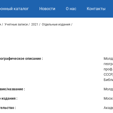
ронный каталог
Новости
О нас
Контакты
и
Учетные записи
2021
Отдельные издания
ографическое описание :
Молда
геогр
проф.
СССР,
Библи
вие/название :
Молд
 издания :
Москв
ельство :
Акад