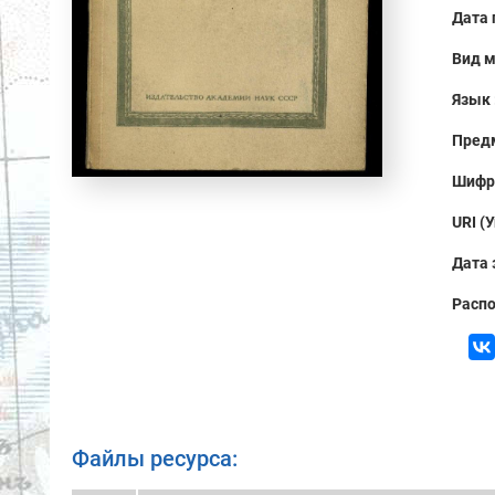
Дата 
Вид м
Язык 
Предм
Шифр
URI (
Дата 
Распо
Файлы ресурса: