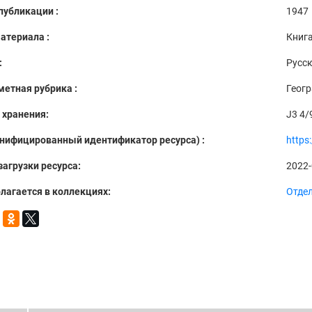
публикации :
1947
атериала :
Книг
:
Русс
етная рубрика :
Геог
 хранения:
J3 4/
Унифицированный идентификатор ресурса) :
https
загрузки ресурса:
2022-
лагается в коллекциях:
Отде