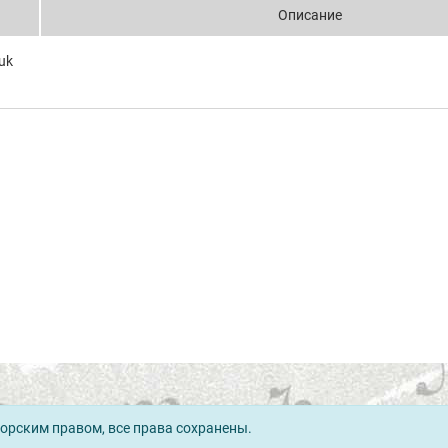
Описание
uk
орским правом, все права сохранены.