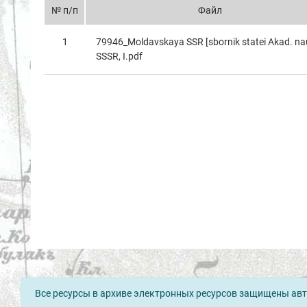
№ п/п
Файл
1
79946_Moldavskaya SSR [sbornik statei Akad. na
SSSR, I.pdf
Все ресурсы в архиве электронных ресурсов защищены авт