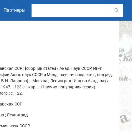
Партнеры
вская ССР : [сборник статей / Акад. наук СССР, Ин-т
афии Акад. наук СССР и Молд. науч.-исслед. ин-т ; под ред.
 В.И. Лаврова]. - Москва ; Ленинград : Изд-во Акад. наук
 1947. - 123 с. : карт. - (Научно-популярная серия). -
огр.: с. 122.
авская ССР
а ; Ленинград
емия наук СССР