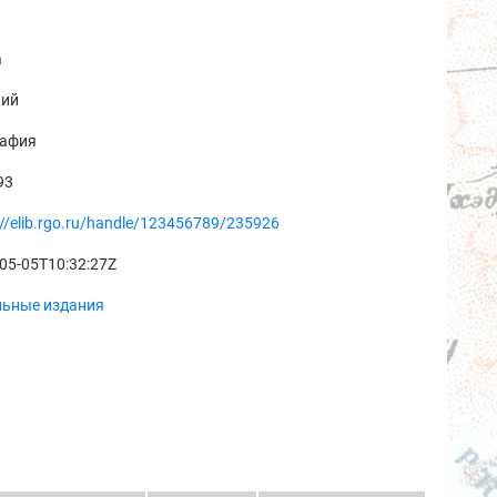
а
кий
рафия
93
://elib.rgo.ru/handle/123456789/235926
05-05T10:32:27Z
льные издания