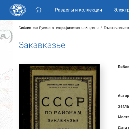
Skip navigation
Разделы и коллекции
Элект
Библиотека Русского географического общества
Тематические 
Закавказье
Библи
Автор
Загла
Место
Дата 