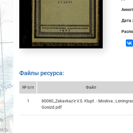
Аннот
Дата 
Распо
Файлы ресурса:
№ п/п
Файл
1
80080_Zakavkaz'e V.S. Klupt. - Moskva ; Leningra
Gosizd.pdf