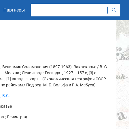
Партнеры
, Вениамин Соломонович (1897-1963). Закавказье / В. С.
 - Москва ; Ленинград : Госиздат, 1927. - 157 с, [3] с.
л., [1] вклад. л. карт. - (Экономическая география СССР.
по районам / Под ред. М. Б. Вольфа и Г. А. Мебуса).
, В.С.
вказье
а ; Ленинград