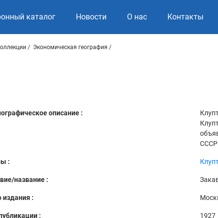
ронный каталог
Новости
О нас
Контакты
коллекции
Экономическая география
ографическое описание :
Клупт
Клупт.
объяв
СССР 
ы :
Клупт
вие/название :
Зака
 издания :
Москв
публикации :
1927