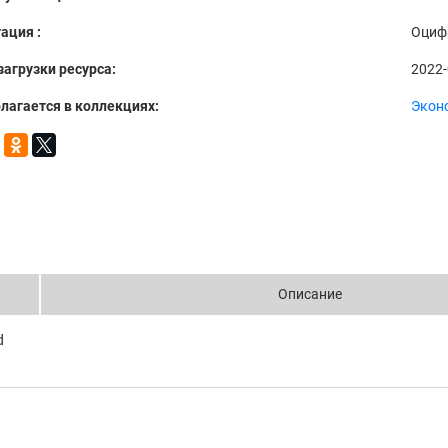
ация :
Оциф
загрузки ресурса:
2022-
лагается в коллекциях:
Экон
Описание
d