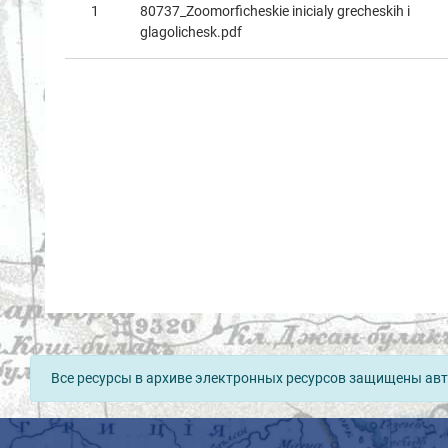
1
80737_Zoomorficheskie inicialy grecheskih i
glagolichesk.pdf
Все ресурсы в архиве электронных ресурсов защищены авт