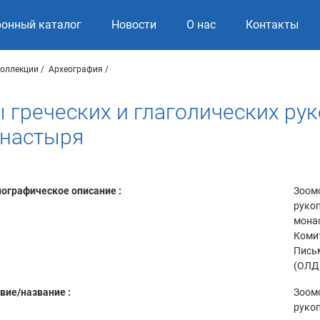
ронный каталог
Новости
О нас
Контакты
коллекции
Археография
еческих и глаголических рукопи
онастыря
ографическое описание :
Зоом
рукоп
монас
Коми
Письм
(ОЛДП
вие/название :
Зоом
рукоп