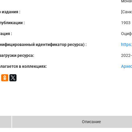
мона
 издания :
[Санк
публикации :
1903
ация :
Оциф
Унифицированный идентификатор ресурса) :
https
загрузки ресурса:
2022-
лагается в коллекциях:
Архе
Описание