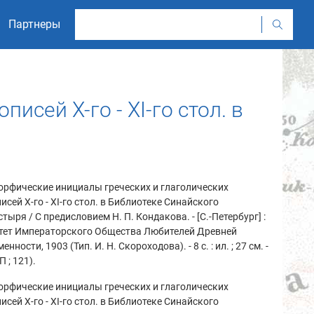
Партнеры
сей X-го - XI-го стол. в
орфические инициалы греческих и глаголических
исей X-го - XI-го стол. в Библиотеке Синайского
тыря / С предисловием Н. П. Кондакова. - [С.-Петербург] :
тет Императорского Общества Любителей Древней
енности, 1903 (Тип. И. Н. Скороходова). - 8 с. : ил. ; 27 см. -
 ; 121).
орфические инициалы греческих и глаголических
исей X-го - XI-го стол. в Библиотеке Синайского