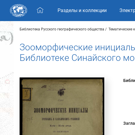
Skip navigation
Разделы и коллекции
Элект
Библиотека Русского географического общества
Тематические 
Зооморфические инициалы гр
Библиотеке Синайского м
Библи
Загла