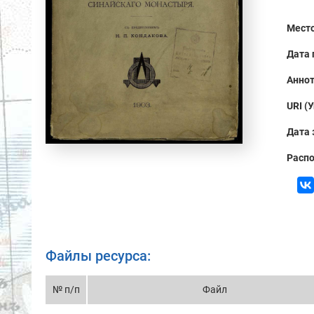
Место
Дата 
Аннот
URI (
Дата 
Распо
Файлы ресурса:
№ п/п
Файл