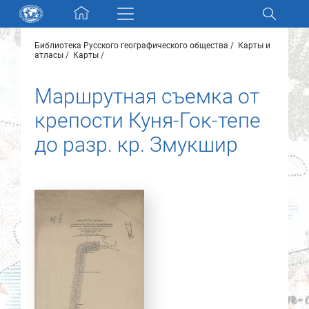
Skip navigation
Библиотека Русского географического общества
Карты и
Разделы и коллекции
атласы
Карты
Маршрутная съемка от
Электронный каталог
крепости Куня-Гок-тепе
Новости
до разр. кр. Змукшир
Найти
О нас
Контакты
Партнеры