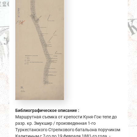
Библиографическое описание :
Маршрутная съемка от крепости Куня-Гок-тепе до
разр. кр. Змукшир / произведенная 1-го
Туркестанского Стрелкового батальона поручиком
Калитиным с 7-го по 19 февраля 1881-го года. -