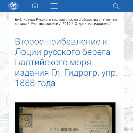
Skip navigation
Библиотека Русского географического общества
Учетные
Разделы и коллекции
записи
Учетные записи
2019
Отдельные издания
Второе прибавление к
Электронный каталог
Лоции русского берега
Новости
Балтийского моря
издания Гл. Гидрогр. упр.
Найти
О нас
1888 года
Контакты
Партнеры