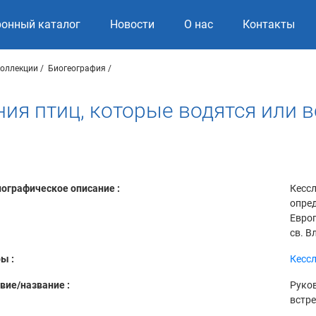
ронный каталог
Новости
О нас
Контакты
коллекции
Биогеография
ия птиц, которые водятся или 
ографическое описание :
Кессл
опред
Европ
св. В
ы :
Кессл
вие/название :
Руков
встре