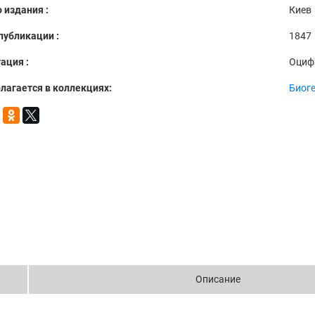
 издания :
Киев
публикации :
1847
ация :
Оциф
лагается в коллекциях:
Биог
Описание