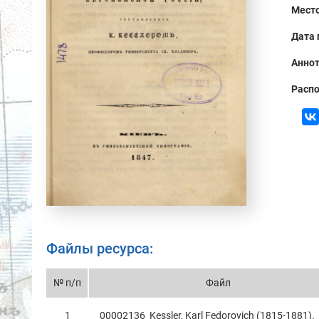
Место
Дата 
Аннот
Распо
Файлы ресурса:
№ п/п
Файл
1
00002136_Kessler, Kаrl Fedorovich (1815-1881).