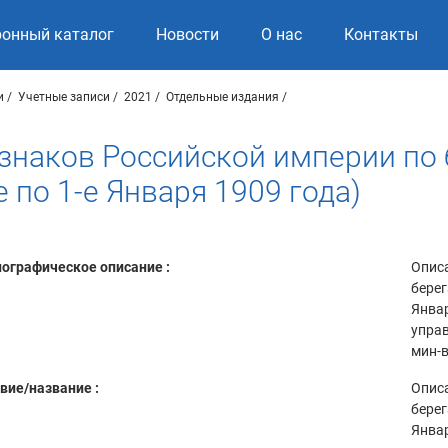
ронный каталог
Новости
О нас
Контакты
и
Учетные записи
2021
Отдельные издания
 знаков Российской империи по
 по 1-е Января 1909 года)
ографическое описание :
Описа
берег
Январ
управ
мин-в
вие/название :
Описа
берег
Январ