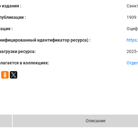
 издания :
Санкт
публикации :
1909
ация :
Оциф
Унифицированный идентификатор ресурса) :
https
загрузки ресурса:
2025-
лагается в коллекциях:
Отде
Описание