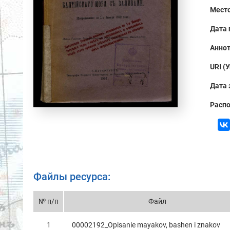
Место
Дата 
Аннот
URI (
Дата 
Распо
Файлы ресурса:
№ п/п
Файл
1
00002192_Opisаnie mаyakov, bаshen i znаkov