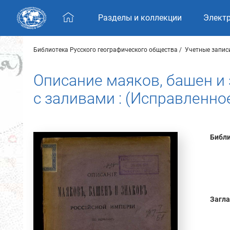
Skip navigation
Разделы и коллекции
Элект
Библиотека Русского географического общества
Учетные запис
Описание маяков, башен и
с заливами : (Исправленное
Библи
Загла