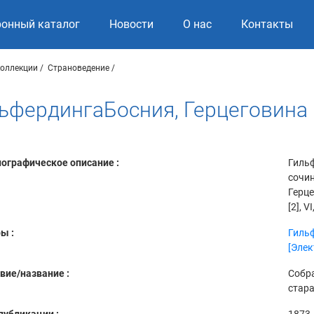
ронный каталог
Новости
О нас
Контакты
коллекции
Страноведение
ьфердингаБосния, Герцеговина и 
ографическое описание :
Гильф
сочин
Герце
[2], VI
ы :
Гильф
[Элек
вие/название :
Собра
стара