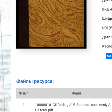
Дата 
Вид м
Шифр
URI (
Дата 
Распо
Файлы ресурса:
№ п/п
Файл
1
10000010_Gil`ferding A. F. Sobranie sochineniy A.
Gil`ferdi.pdf