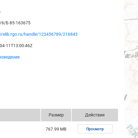
а
/6/Б 85-163675
://elib.rgo.ru/handle/123456789/216843
04-11T13:00:46Z
новедение
Размер
Действия
767.99 MB
Просмотр