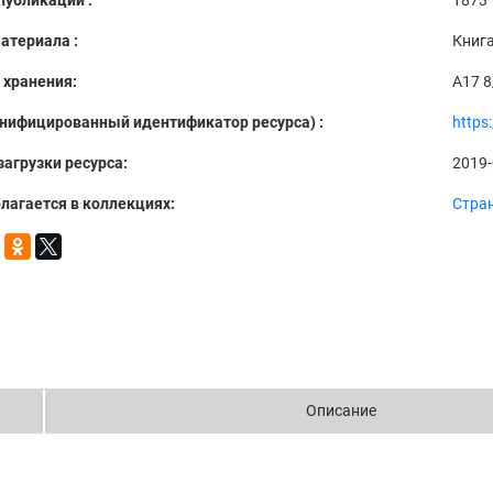
публикации :
1873
атериала :
Книг
 хранения:
A17 8
Унифицированный идентификатор ресурса) :
https
загрузки ресурса:
2019-
лагается в коллекциях:
Стра
Описание