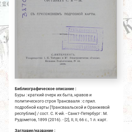
Библиографическое описание :
Буры : краткий очерк их быта, нравов и
политического строя Трансвааля : с прил.
подробной карты [Трансваальской и Оранжевой
республик] / сост. С. К-ий. - Санкт-Петербург : М.
Рудометов, 1899 (2016). - [2], II, II, 66 с., 1 л. карт.
Заглавие/название :