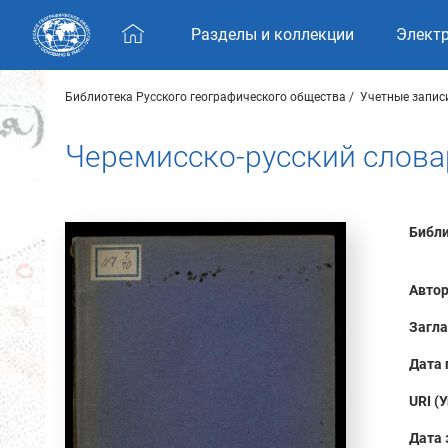
Skip navigation
Разделы и коллекции
Элект
Библиотека Русского географического общества
Учетные запис
Черемисско-русский слова
Библи
Автор
Загла
Дата 
URI (
Дата 