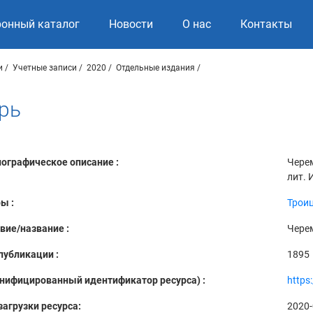
ронный каталог
Новости
О нас
Контакты
и
Учетные записи
2020
Отдельные издания
рь
ографическое описание :
Черем
лит. И
ы :
Троиц
вие/название :
Чере
публикации :
1895
Унифицированный идентификатор ресурса) :
https
загрузки ресурса:
2020-