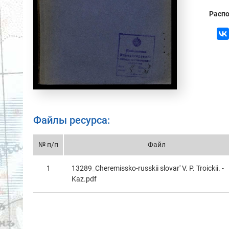
Распо
Файлы ресурса:
№ п/п
Файл
1
13289_Cheremissko-russkii slovar' V. P. Troickii. -
Kaz.pdf