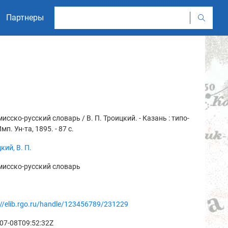
Партнеры
исско-русский словарь / В. П. Троицкий. - Казань : типо-
мп. Ун-та, 1895. - 87 с.
кий, В. П.
мисско-русский словарь
://elib.rgo.ru/handle/123456789/231229
07-08T09:52:32Z