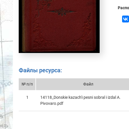
Распо
Файлы ресурса:
№ п/п
Файл
1
14118_Donskie kazach'i pesni sobral i izdal A.
Pivovaro.pdf