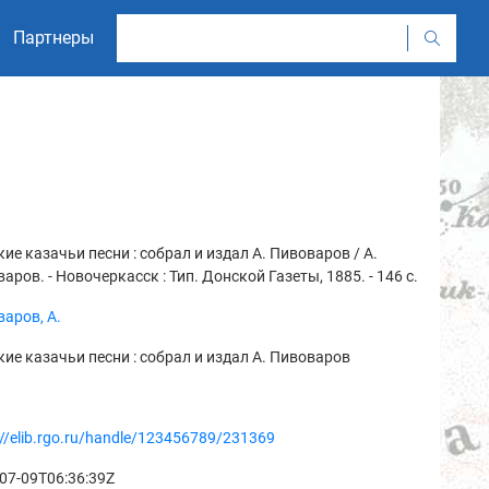
Партнеры
ие казачьи песни : собрал и издал А. Пивоваров / А.
аров. - Новочеркасск : Тип. Донской Газеты, 1885. - 146 с.
аров, А.
ие казачьи песни : собрал и издал А. Пивоваров
://elib.rgo.ru/handle/123456789/231369
07-09T06:36:39Z