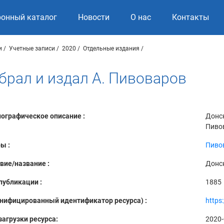
ронный каталог
Новости
О нас
Контакты
и
Учетные записи
2020
Отдельные издания
обрал и издал А. Пивоваров
ографическое описание :
Донск
Пивов
ы :
Пивов
вие/название :
Донск
публикации :
1885
Унифицированный идентификатор ресурса) :
https
загрузки ресурса:
2020-