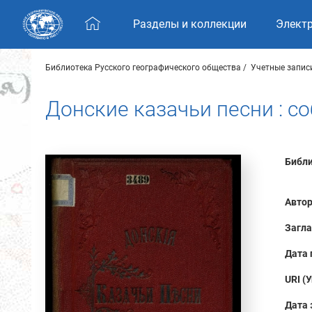
Skip navigation
Разделы и коллекции
Элект
Библиотека Русского географического общества
Учетные запис
Донские казачьи песни : с
Библи
Автор
Загла
Дата 
URI (
Дата 