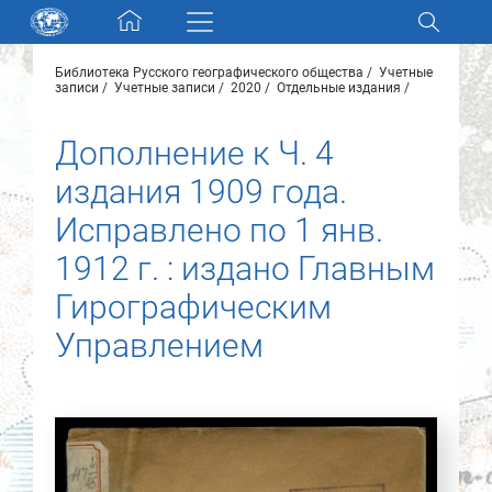
Skip navigation
Библиотека Русского географического общества
Учетные
Разделы и коллекции
записи
Учетные записи
2020
Отдельные издания
Дополнение к Ч. 4
Электронный каталог
издания 1909 года.
Новости
Исправлено по 1 янв.
1912 г. : издано Главным
Найти
О нас
Гирографическим
Управлением
Контакты
Партнеры